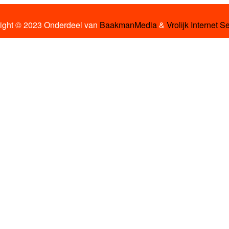
ight © 2023 Onderdeel van
BaakmanMedia
&
Vrolijk Internet S