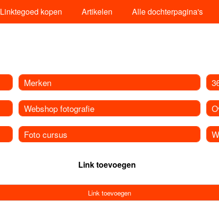
Linktegoed kopen
Artikelen
Alle dochterpagina's
Merken
3
Webshop fotografie
O
Foto cursus
W
Link toevoegen
Link toevoegen