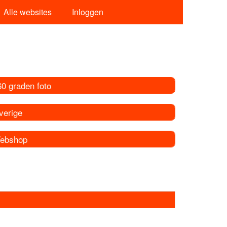
Alle websites
Inloggen
60 graden foto
verige
ebshop